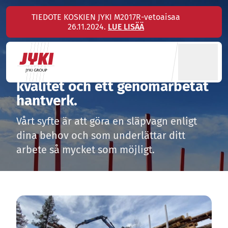
Hyppää
TIEDOTE KOSKIEN JYKI M2017R-vetoaisaa
sisältöön
26.11.2024.
LUE LISÄÄ
Släpvagnar
Varje släpvagn vi gör är av hög
kvalitet och ett genomarbetat
hantverk.
Vårt syfte är att göra en släpvagn enligt
dina behov och som underlättar ditt
arbete så mycket som möjligt.