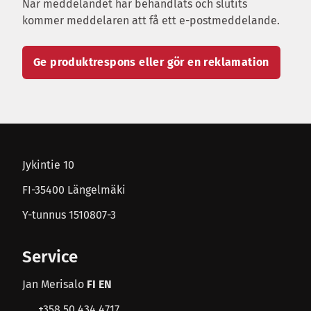
När meddelandet har behandlats och slutits
kommer meddelaren att få ett e-postmeddelande.
Ge produktrespons eller gör en reklamation
Jykintie 10
FI-35400 Längelmäki
Y-tunnus 1510807-3
Service
Jan Merisalo
FI EN
+358 50 434 4717