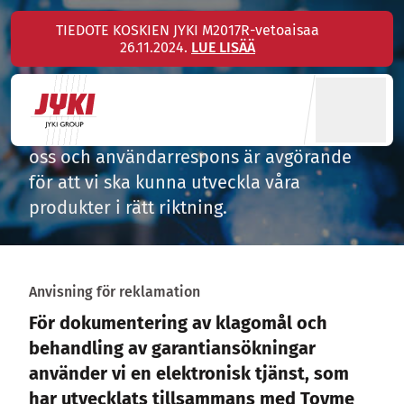
Hyppää
TIEDOTE KOSKIEN JYKI M2017R-vetoaisaa
sisältöön
26.11.2024.
LUE LISÄÄ
Produktrespons
Våra kunders tillfredsställelse är viktig för
oss och användarrespons är avgörande
för att vi ska kunna utveckla våra
produkter i rätt riktning.
Anvisning för reklamation
För dokumentering av klagomål och
behandling av garantiansökningar
använder vi en elektronisk tjänst, som
har utvecklats tillsammans med Toyme