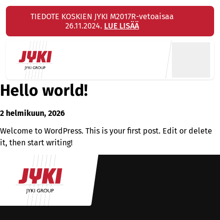
Hyppää
TIEDOTE KOSKIEN JYKI M2017R-vetoaisaa
sisältöön
26.11.2024.
LUE LISÄÄ
Hello world!
2 helmikuun, 2026
Welcome to WordPress. This is your first post. Edit or delete
it, then start writing!