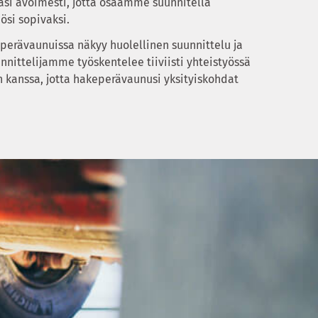
tasi avoimesti, jotta osaamme suunnitella
ösi sopivaksi.
rävaunuissa näkyy huolellinen suunnittelu ja
uunnittelijamme työskentelee tiiviisti yhteistyössä
n kanssa, jotta hakeperävaunusi yksityiskohdat