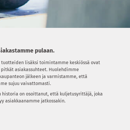
siakastamme pulaan.
 tuotteiden lisäksi toimintamme keskiössä ovat
a pitkät asiakassuhteet. Huolehdimme
kaupanteon jälkeen ja varmistamme, että
me sujuu vaivattomasti.
historia on osoittanut, että kuljetusyrittäjä, joka
syy asiakkaanamme jatkossakin.