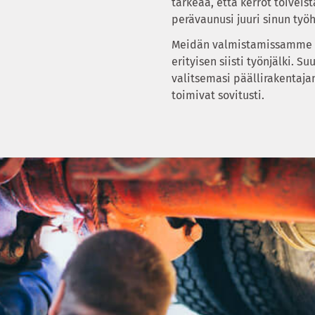
tärkeää, että kerrot toiveis
perävaunusi juuri sinun työh
Meidän valmistamissamme pe
erityisen siisti työnjälki. S
valitsemasi päällirakentaja
toimivat sovitusti.