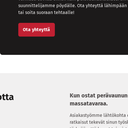
suunnittelijamme pöydälle. Ota yhteyttä lähimpään
tai soita suoraan tehtaalle!
Ota yhteyttä
otta
Kun ostat perävaunun 
massatavaraa.
Asiakastyömme lähtökohta 
ratkaisut tekevät sinun työ