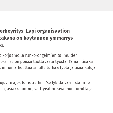
erheyritys. Läpi organisaation
takana on käytännön ymmärrys
a.
oo korjaamolla runko-ongelmien tai muiden
oksi, se on poissa tuottavasta työstä. Tämän lisäksi
minen aiheuttaa sinulle turhaa työtä ja lisää kuluja.
sujuviin ajokilometreihin. Me Jykillä varmistamme
ä, asiakkaamme, välttyisit perävaunun turhilta ja