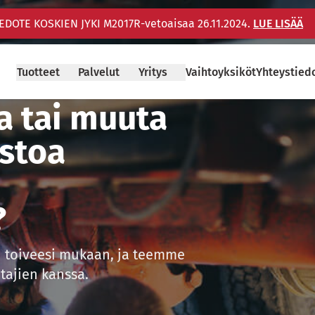
IEDOTE KOSKIEN JYKI M2017R-vetoaisaa 26.11.2024.
LUE LISÄÄ
Tuotteet
Palvelut
Yritys
Vaihtoyksiköt
Yhteystied
 tai muuta
ustoa
?
toiveesi mukaan, ja teemme
ntajien kanssa.