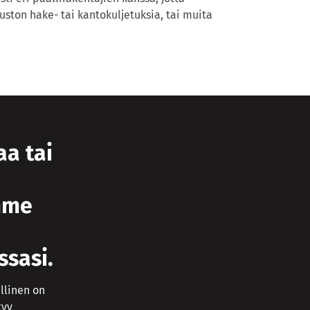
ston hake- tai kantokuljetuksia, tai muita
aa tai
mme
ssasi.
llinen on
tyy