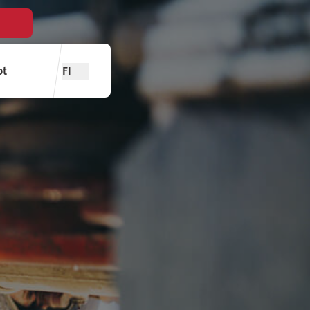
ot
FI