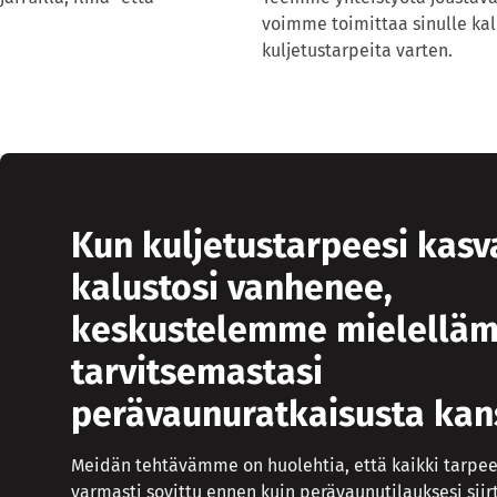
voimme toimittaa sinulle kalu
kuljetustarpeita varten.
Kun kuljetustarpeesi kasv
kalustosi vanhenee,
keskustelemme mielellä
tarvitsemastasi
perävaunuratkaisusta kan
Meidän tehtävämme on huolehtia, että kaikki tarpee
varmasti sovittu ennen kuin perävaunutilauksesi siir