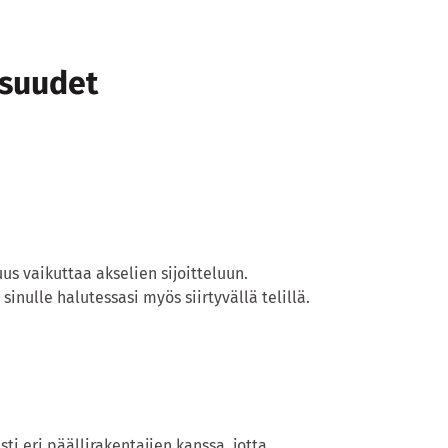
isuudet
s vaikuttaa akselien sijoitteluun.
nulle halutessasi myös siirtyvällä telillä.
i eri päällirakentajien kanssa, jotta