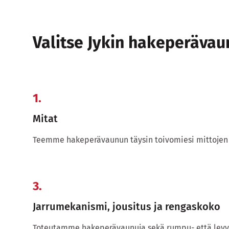
Valitse Jykin hakeperäva
1.
Mitat
Teemme hakeperävaunun täysin toivomiesi mittojen
3.
Jarrumekanismi, jousitus ja rengaskoko
Toteutamme hakeperävaunuja sekä rumpu- että levyja