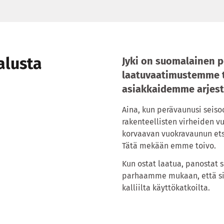
alusta
Jyki on suomalainen p
laatuvaatimustemme 
asiakkaidemme arjest
Aina, kun perävaunusi seis
rakenteellisten virheiden vu
korvaavan vuokravaunun etsi
Tätä mekään emme toivo.
Kun ostat laatua, panostat 
parhaamme mukaan, että sin
kalliilta käyttökatkoilta.