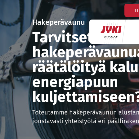
Hyppää
T
sisältöön
Hakeperävaunu
Tarvitsetko
hakeperävaunua
räätälöityä kal
energiapuun
kuljettamiseen
Toteutamme hakeperävaunun alustan 
joustavasti yhteistyötä eri päällirake