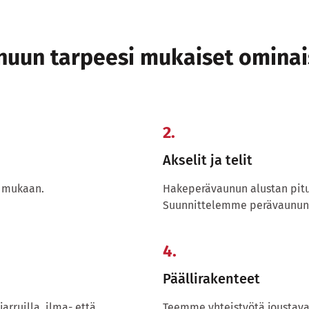
unuun tarpeesi mukaiset omina
2.
Akselit ja telit
 mukaan.
Hakeperävaunun alustan pituu
Suunnittelemme perävaunun si
4.
Päällirakenteet
rruilla, ilma- että
Teemme yhteistyötä joustavast