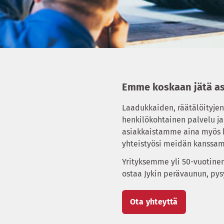
Emme koskaan jätä a
Laadukkaiden, räätälöityjen
henkilökohtainen palvelu j
asiakkaistamme aina myös 
yhteistyösi meidän kanssam
Yrityksemme yli 50-vuotinen 
ostaa Jykin perävaunun, py
Ota yhteyttä