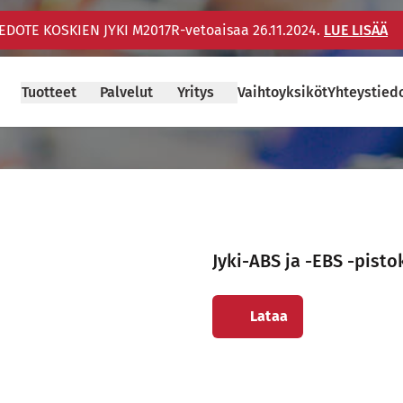
IEDOTE KOSKIEN JYKI M2017R-vetoaisaa 26.11.2024.
LUE LISÄÄ
t
Tuotteet
Palvelut
Yritys
Vaihtoyksiköt
Yhteystied
Jyki-ABS ja -EBS -pist
Sivu avautuu uudessa ikkun
Lataa