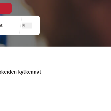
ot
FI
okkeiden kytkennät
assa