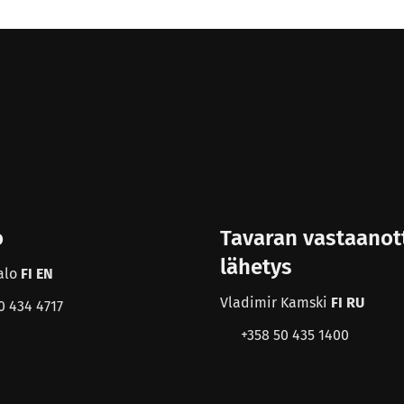
o
Tavaran vastaanot
lähetys
alo
FI EN
Vladimir Kamski
FI RU
0 434 4717
+358 50 435 1400