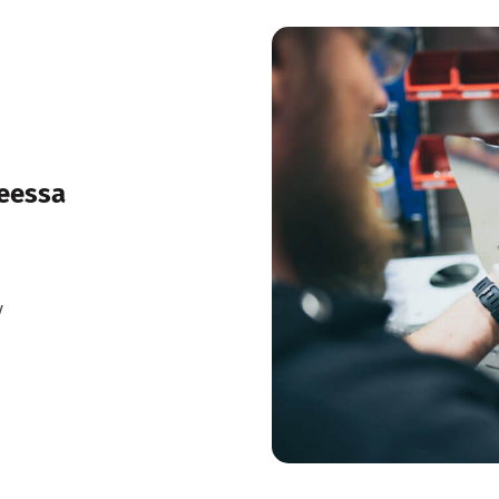
teessa
y