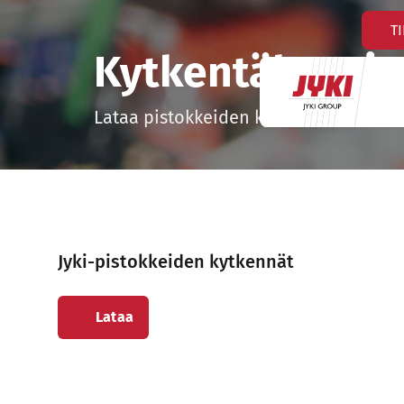
Hyppää
T
sisältöön
Kytkentäkaavio
Lataa pistokkeiden kytkentäkaaviot.
Jyki-pistokkeiden kytkennät
Sivu avautuu uudessa ikkunassa
Lataa