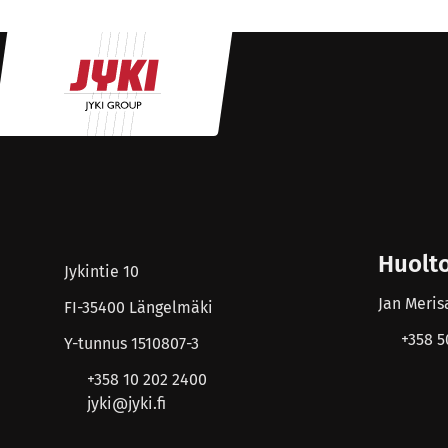
Huolt
Jykintie 10
Jan Meris
FI-35400 Längelmäki
+358 5
Y-tunnus 1510807-3
+358 10 202 2400
jyki@jyki.fi