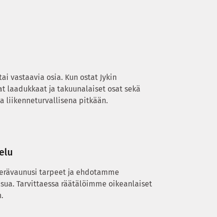
i vastaavia osia. Kun ostat Jykin
t laadukkaat ja takuunalaiset osat sekä
a liikenneturvallisena pitkään.
elu
perävaunusi tarpeet ja ehdotamme
isua. Tarvittaessa räätälöimme oikeanlaiset
.