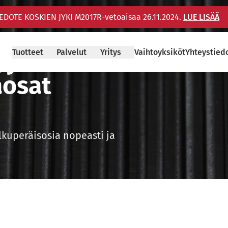
IEDOTE KOSKIEN JYKI M2017R-vetoaisaa 26.11.2024.
LUE LISÄÄ
yymälästä
Tuotteet
Palvelut
Yritys
Vaihtoyksiköt
Yhteystied
aosat
uperäisosia nopeasti ja