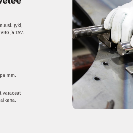
velee
uusi: Jyki,
VBG ja TAV.
ppa mm.
t varaosat
 aikana.