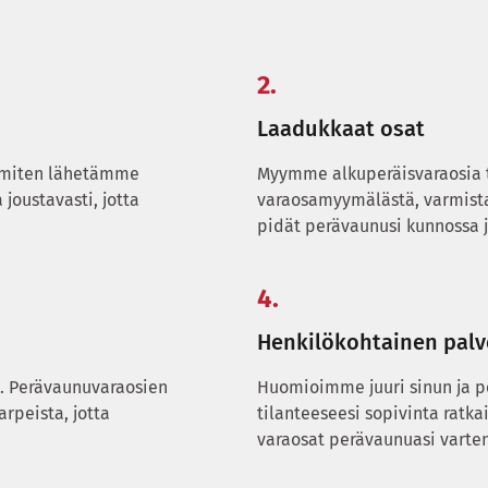
2.
Laadukkaat osat
mmiten lähetämme
Myymme alkuperäisvaraosia ta
joustavasti, jotta
varaosamyymälästä, varmista
pidät perävaunusi kunnossa j
4.
Henkilökohtainen palv
. Perävaunuvaraosien
Huomioimme juuri sinun ja 
rpeista, jotta
tilanteeseesi sopivinta ratka
varaosat perävaunuasi varten