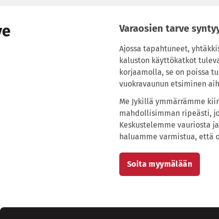
ve
Varaosien tarve synt
Ajossa tapahtuneet, yhtäkkis
kaluston käyttökatkot tuleva
korjaamolla, se on poissa t
vuokravaunun etsiminen aihe
Me Jykillä ymmärrämme kiir
mahdollisimman ripeästi, jo
Keskustelemme vauriosta ja 
haluamme varmistua, että o
Soita myymälään