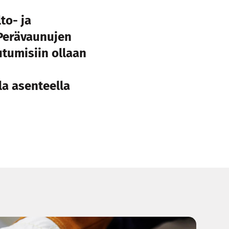
to- ja
 Perävaunujen
outumisiin ollaan
la asenteella