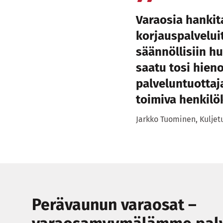
Varaosia hanki
korjauspalvelui
säännöllisiin hu
saatu tosi hieno
palveluntuottaja
toimiva henkilö
Jarkko Tuominen, Kuljet
Perävaunun varaosat –