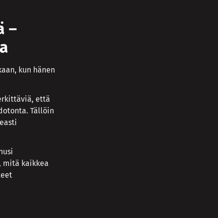
ä –
ua
kaan, kun hänen
rkittäviä, että
otonta. Tällöin
easti
nusi
, mitä kaikkea
teet