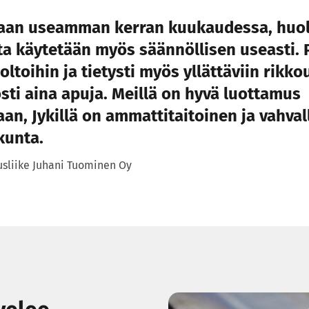
taan useamman kerran kuukaudessa, huol
ta käytetään myös säännöllisen useasti.
oltoihin ja tietysti myös yllättäviin rikk
sti aina apuja. Meillä on hyvä luottamus
an, Jykillä on ammattitaitoinen ja vahval
kunta.
usliike Juhani Tuominen Oy