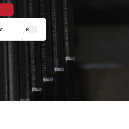
ot
FI