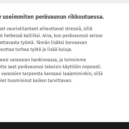
yy useimmiten perävaunun rikkoutuessa.
et vauriotilanteet aiheuttavat stressiä, sillä
t hetkessä kalliiksi. Aina, kun perävaunusi seisoo
uottavasta työstä. Tämän lisäksi korvaavan
uttaa turhaa työtä ja lisää kuluja.
eesi varaosien hankinnassa, ja toimimme
tta saat perävaunusi takaisin käyttöön nopeasti.
varaosien tarpeesta kanssasi laajemminkin, sillä
let huomioinut kaiken tarvittavan.