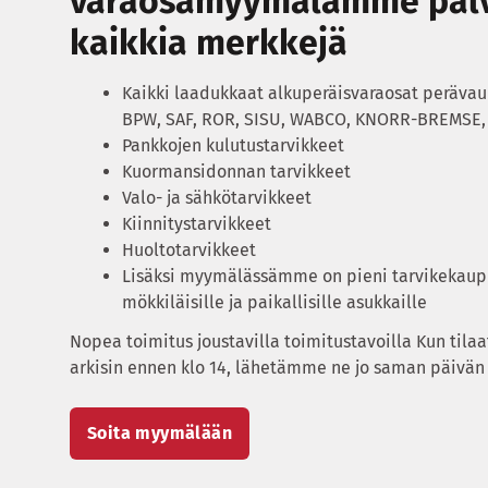
varaosamyymälämme pal
kaikkia merkkejä
Kaikki laadukkaat alkuperäisvaraosat perävaun
BPW, SAF, ROR, SISU, WABCO, KNORR-BREMSE, 
Pankkojen kulutustarvikkeet
Kuormansidonnan tarvikkeet
Valo- ja sähkötarvikkeet
Kiinnitystarvikkeet
Huoltotarvikkeet
Lisäksi myymälässämme on pieni tarvikekau
mökkiläisille ja paikallisille asukkaille
Nopea toimitus joustavilla toimitustavoilla Kun tilaa
arkisin ennen klo 14, lähetämme ne jo saman päivän
Soita myymälään