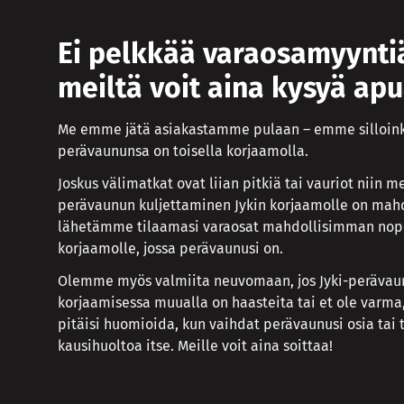
Ei pelkkää varaosamyynti
meiltä voit aina kysyä ap
Me emme jätä asiakastamme pulaan – emme silloin
perävaununsa on toisella korjaamolla.
Joskus välimatkat ovat liian pitkiä tai vauriot niin me
perävaunun kuljettaminen Jykin korjaamolle on mahd
lähetämme tilaamasi varaosat mahdollisimman nop
korjaamolle, jossa perävaunusi on.
Olemme myös valmiita neuvomaan, jos Jyki-perävau
korjaamisessa muualla on haasteita tai et ole varma
pitäisi huomioida, kun vaihdat perävaunusi osia tai 
kausihuoltoa itse. Meille voit aina soittaa!