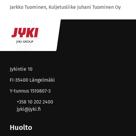
Jarkko Tuominen, Kuljetusliike Juhani Tuominen Oy
Jykintie 10
FI-35400 Längelmäki
Y-tunnus 1510807-3
+358 10 202 2400
jyki@jyki.fi
Huolto