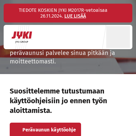
Hyppää
TIEDOTE KOSKIEN JYKI M2017R-vetoaisaa
sisältöön
26.11.2024.
LUE LISÄÄ
Käyttöohjeet
Kun noudatat käyttöohjeitamme,
perävaunusi palvelee sinua pitkään ja
moitteettomasti.
Suosittelemme tutustumaan
käyttöohjeisiin jo ennen työn
aloittamista.
Sivu avautuu uudessa ikkunassa
Perävaunun käyttöohje